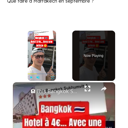
Que faire à Marrakech en septembre ?
×
Now Playing
×
Play
Unmute
Fullscreen
🏨 Ibis Bangkok Sukhumvit 4 – Visite Complète de la Chambre ! Meilleur Hôtel Budget à Bangkok ?